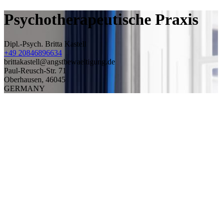
Psychotherapeutische Praxis
Dipl.-Psych. Britta Kastell
+49 20846896634
brittakastell@angstbewaeltigung.de
Paul-Reusch-Str. 71
Oberhausen
,
46045
GERMANY